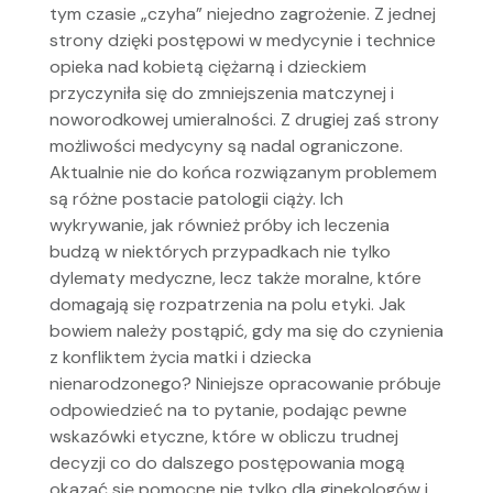
tym czasie „czyha” niejedno zagrożenie. Z jednej
strony dzięki postępowi w medycynie i technice
opieka nad kobietą ciężarną i dzieckiem
przyczyniła się do zmniejszenia matczynej i
noworodkowej umieralności. Z drugiej zaś strony
możliwości medycyny są nadal ograniczone.
Aktualnie nie do końca rozwiązanym problemem
są różne postacie patologii ciąży. Ich
wykrywanie, jak również próby ich leczenia
budzą w niektórych przypadkach nie tylko
dylematy medyczne, lecz także moralne, które
domagają się rozpatrzenia na polu etyki. Jak
bowiem należy postąpić, gdy ma się do czynienia
z konfliktem życia matki i dziecka
nienarodzonego? Niniejsze opracowanie próbuje
odpowiedzieć na to pytanie, podając pewne
wskazówki etyczne, które w obliczu trudnej
decyzji co do dalszego postępowania mogą
okazać się pomocne nie tylko dla ginekologów i