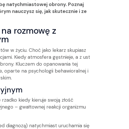
ebę natychmiastowej obrony. Poznaj
órym nauczysz się, jak skutecznie i ze
 na rozmowę z
ym
ów w życiu. Choć jako lekarz skupiasz
jami. Kiedy atmosfera gęstnieje, a z ust
brony. Kluczem do opanowania tej
e, oparte na psychologii behawioralnej i
rskim.
acyjnym
e
rzadko kiedy kieruje swoją złość
yjnego – gwałtownej reakcji organizmu
zed diagnozą) natychmiast uruchamia się