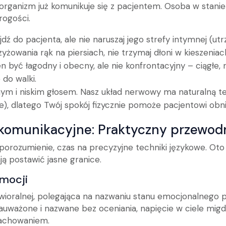
organizm już komunikuje się z pacjentem. Osoba w stanie
rogości.
jdź do pacjenta, ale nie naruszaj jego strefy intymnej (ut
rzyżowania rąk na piersiach, nie trzymaj dłoni w kieszeniach
en być łagodny i obecny, ale nie konfrontacyjny – ciągłe
do walki.
nym i niskim głosem. Nasz układ nerwowy ma naturalną te
), dlatego Twój spokój fizycznie pomoże pacjentowi obni
komunikacyjne: Praktyczny przewod
porozumienie, czas na precyzyjne techniki językowe. Ot
ą postawić jasne granice.
emocji
wioralnej, polegająca na nazwaniu stanu emocjonalnego p
 zauważone i nazwane bez oceniania, napięcie w ciele mi
zachowaniem.