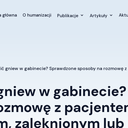
a główna
O humanizacji
Aktu
Publikacje
Artykuły
oić gniew w gabinecie? Sprawdzone sposoby na rozmowę 
 gniew w gabinecie
rozmowę z pacjent
, zalęknionym lu