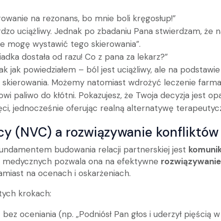
erowanie na rezonans, bo mnie boli kręgosłup!”
ardzo uciążliwy. Jednak po zbadaniu Pana stwierdzam, że
e mogę wystawić tego skierowania”.
ąsiadka dostała od razu! Co z pana za lekarz?”
Tak jak powiedziałem – ból jest uciążliwy, ale na podsta
o skierowania. Możemy natomiast wdrożyć leczenie farma
wi paliwo do kłótni. Pokazujesz, że Twoja decyzja jest o
ęci, jednocześnie oferując realną alternatywę terapeutyc
y (NVC) a rozwiązywanie konfliktów
undamentem budowania relacji partnerskiej jest
komunik
ch medycznych pozwala ona na efektywne
rozwiązywanie
zamiast na ocenach i oskarżeniach.
tych krokach:
ę bez oceniania (np. „Podniósł Pan głos i uderzył pięścią 