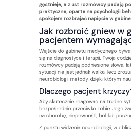
gęstnieje, a z ust rozmówcy padają p
praktyczne, oparte na psychologii beha
spokojem rozbrajać napięcie w gabinec
Jak rozbroić gniew w
pacjentem wymagając
Wejście do gabinetu medycznego bywa d
się na diagnostyce i terapii, Twoja cod
rozmówcy padają podniesione słowa, ł
sytuacji nie jest jednak walka, lecz zr
neurobiologii metody, dzięki którym nau
Dlaczego pacjent krzyczy
Aby skutecznie reagować na trudne syt
bezpośrednio przeciwko Tobie. Jego za
na chorobę, niepewność, ból lub poczuci
Z punktu widzenia neurobiologii, w obl