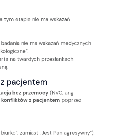
 na tym etapie nie ma wskazań
wie badania nie ma wskazań medycznych
kologiczne”.
parta na twardych przesłankach
zną.
 z pacjentem
acja bez przemocy
(NVC, ang.
 konfliktów z pacjentem
poprzez
w biurko”, zamiast „Jest Pan agresywny”).