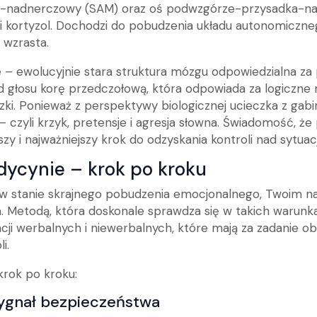
lno-nadnerczowy (SAM) oraz oś podwzgórze-przysadka-na
i kortyzol. Dochodzi do pobudzenia układu autonomiczneg
 wzrasta.
– ewolucyjnie stara struktura mózgu odpowiedzialna za 
 głosu korę przedczołową, która odpowiada za logiczne 
zki. Ponieważ z perspektywy biologicznej ucieczka z gab
czyli krzyk, pretensje i agresja słowna. Świadomość, że po
szy i najważniejszy krok do odzyskania kontroli nad sytuac
dycynie – krok po kroku
 w stanie skrajnego pobudzenia emocjonalnego, Twoim n
 Metodą, która doskonale sprawdza się w takich warunka
ncji werbalnych i niewerbalnych, które mają za zadanie 
i.
krok po kroku:
sygnał bezpieczeństwa