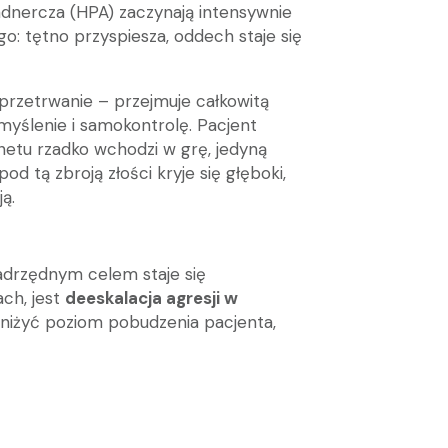
dnercza (HPA) zaczynają intensywnie
o: tętno przyspiesza, oddech staje się
przetrwanie – przejmuje całkowitą
myślenie i samokontrolę. Pacjent
inetu rzadko wchodzi w grę, jedyną
d tą zbroją złości kryje się głęboki,
ją.
adrzędnym celem staje się
ch, jest
deeskalacja agresji w
obniżyć poziom pobudzenia pacjenta,