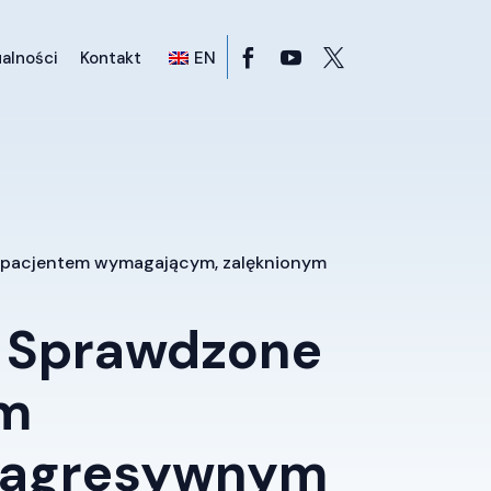
alności
Kontakt
EN
z pacjentem wymagającym, zalęknionym
? Sprawdzone
em
b agresywnym