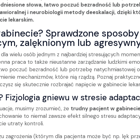
odniesione słowa, łatwo poczuć bezradność lub potrz
wioralnej i neurobiologii metody deeskalacji, dzięki kt
ie lekarskim.
 gabinecie? Sprawdzone sposoby
ym, zalęknionym lub agresywn
la wielu osób jednym z najbardziej stresujących moment
zienna praca to także nieustanne zarządzanie ludzkimi emoc
atwo poczuć bezradność lub potrzebę natychmiastowej o
ozumienie mechanizmów, które nią rządzą. Poznaj praktyczn
czysz się skutecznie rozbrajać napięcie w gabinecie leka
? Fizjologia gniewu w stresie adapt
uacje, musimy zrozumieć, że
trudny pacjent w gabineci
chowanie to niemal zawsze efekt silnego stresu adaptac
e utraty kontroli.
iczu zagrożenia (którym dla pacjenta może być np. lęk pr