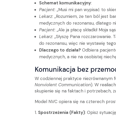
Schemat komunikacyjny
:
Pacjent
: „Musi mi pan wypisać to ski
Lekarz
: „Rozumiem, że ten ból jest b
medycznych do rezonansu, dlatego ni
Pacjent
: „Ale ja płacę składki! Moja s
Lekarz
: „Słyszę Pana rozczarowanie. 
do rezonansu, więc nie wystawię teg
Dlaczego to działa?
Odbiera pacjento
medycznych, a nie na osobistej niech
Komunikacja bez przemoc
W codziennej praktyce niezrównanym f
Nonviolent Communication
). W realia
skupienie się na faktach i potrzebach, 
Model NVC opiera się na czterech pros
Spostrzeżenia (Fakty)
: Opisz sytuacj