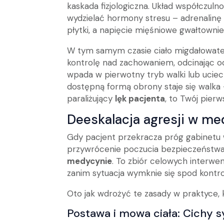
kaskada fizjologiczna. Układ współczu
wydzielać hormony stresu – adrenalinę 
płytki, a napięcie mięśniowe gwałtownie
W tym samym czasie ciało migdałowate 
kontrolę nad zachowaniem, odcinając od
wpada w pierwotny tryb walki lub uciec
dostępną formą obrony staje się walka – 
paraliżujący
lęk pacjenta
, to Twój pierw
Deeskalacja agresji w me
Gdy pacjent przekracza próg gabinetu
przywrócenie poczucia bezpieczeństwa.
medycynie
. To zbiór celowych interwe
zanim sytuacja wymknie się spod kontrol
Oto jak wdrożyć te zasady w praktyce, 
Postawa i mowa ciała: Cichy 