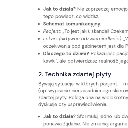
Jak to działa?
Nie zaprzeczaj emocjom
tego powiedz, co widzisz.
Schemat komunikacyjny
:
Pacjent
: „To jest jakiś skandal! Czek
Lekarz (aktywne odzwierciedlanie)
: „
oczekiwania pod gabinetem jest dla Pa
Dlaczego to działa?
Pokazujesz pacjen
kawki”, ale potwierdzasz realność jego 
2. Technika zdartej płyty
Bywają sytuacje, w których pacjent – 
(np. wypisanie nieuzasadnionego skiero
zdartej płyty. Polega ona na wielokro
dyskusje czy usprawiedliwienia.
Jak to działa?
Sformułuj jedno lub dw
ponawia żądanie. Nie zmieniaj argum