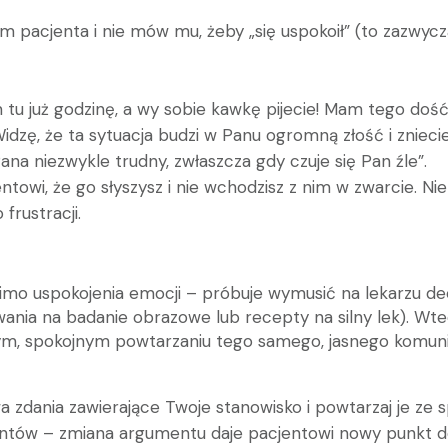
 pacjenta i nie mów mu, żeby „się uspokoił” (to zazwycz
am tu już godzinę, a wy sobie kawkę pijecie! Mam tego dość
Widzę, że ta sytuacja budzi w Panu ogromną złość i znieci
na niezwykle trudny, zwłaszcza gdy czuje się Pan źle”.
towi, że go słyszysz i nie wchodzisz z nim w zwarcie. Nie
frustracji.
mimo uspokojenia emocji – próbuje wymusić na lekarzu d
wania na badanie obrazowe lub recepty na silny lek). Wte
tnym, spokojnym powtarzaniu tego samego, jasnego komun
a zdania zawierające Twoje stanowisko i powtarzaj je z
entów – zmiana argumentu daje pacjentowi nowy punkt do