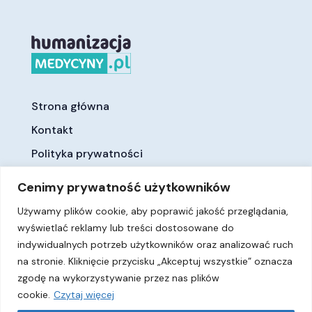
Strona główna
Kontakt
Polityka prywatności
Cenimy prywatność użytkowników
Używamy plików cookie, aby poprawić jakość przeglądania,
wyświetlać reklamy lub treści dostosowane do
indywidualnych potrzeb użytkowników oraz analizować ruch
na stronie. Kliknięcie przycisku „Akceptuj wszystkie” oznacza
zgodę na wykorzystywanie przez nas plików
Witryna humanizacjamedycyny.pl jest prowadzona przez
Instytut Praw Pacjenta i Edukacji Zdrowotnej
cookie.
Czytaj więcej